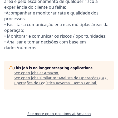
área e pelo escalonamento de qualquer risco a
experiência do cliente ou falha;
•Acompanhar e monitorar rate e qualidade dos
processos.
• Facilitar a comunicação entre as múltiplas áreas da
operação;
• Monitorar e comunicar os riscos / oportunidades;
• Analisar e tomar decisões com base em
dados/números.
This job is no longer accepting applications
See open jobs at
Amazon
.
See open jobs similar to "
Analista de Operações (PA) ,
Operações de Logística Reversa
"
Demo Capital
.
See more open positions at
Amazon