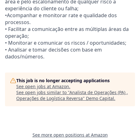
área e pelo escalonamento de qualquer risco a
experiência do cliente ou falha;
•Acompanhar e monitorar rate e qualidade dos
processos.
• Facilitar a comunicação entre as múltiplas áreas da
operação;
• Monitorar e comunicar os riscos / oportunidades;
• Analisar e tomar decisões com base em
dados/números.
This job is no longer accepting applications
See open jobs at
Amazon
.
See open jobs similar to "
Analista de Operações (PA) ,
Operações de Logística Reversa
"
Demo Capital
.
See more open positions at
Amazon