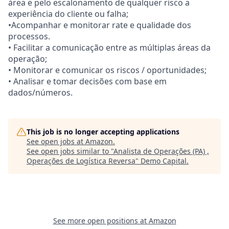
área e pelo escalonamento de qualquer risco a
experiência do cliente ou falha;
•Acompanhar e monitorar rate e qualidade dos
processos.
• Facilitar a comunicação entre as múltiplas áreas da
operação;
• Monitorar e comunicar os riscos / oportunidades;
• Analisar e tomar decisões com base em
dados/números.
This job is no longer accepting applications
See open jobs at
Amazon
.
See open jobs similar to "
Analista de Operações (PA) ,
Operações de Logística Reversa
"
Demo Capital
.
See more open positions at
Amazon