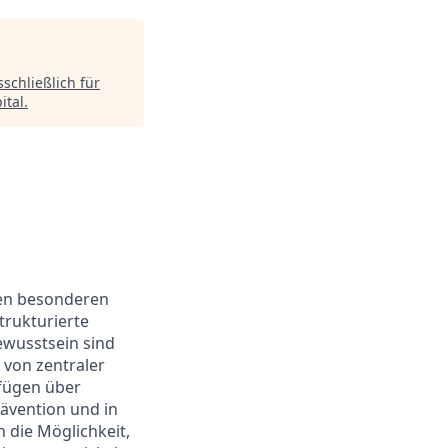
schließlich für
ital
.
nen besonderen
trukturierte
ewusstsein sind
 von zentraler
rfügen über
ävention und in
 die Möglichkeit,