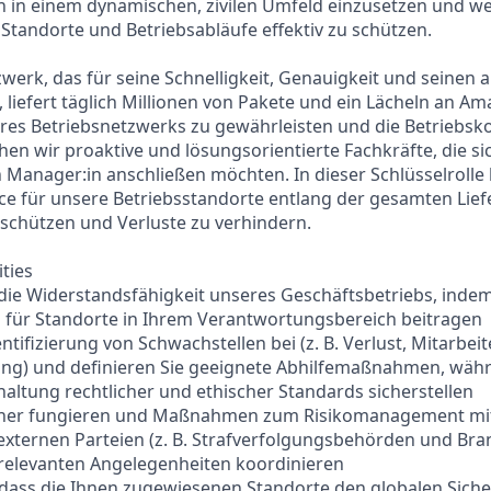
 in einem dynamischen, zivilen Umfeld einzusetzen und we
Standorte und Betriebsabläufe effektiv zu schützen.
werk, das für seine Schnelligkeit, Genauigkeit und seinen
t, liefert täglich Millionen von Pakete und ein Lächeln an
eres Betriebsnetzwerks zu gewährleisten und die Betriebsko
hen wir proaktive und lösungsorientierte Fachkräfte, die 
 Manager:in anschließen möchten. In dieser Schlüsselrolle l
vice für unsere Betriebsstandorte entlang der gesamten Lie
schützen und Verluste zu verhindern.
ities
 die Widerstandsfähigkeit unseres Geschäftsbetriebs, indem 
 für Standorte in Ihrem Verantwortungsbereich beitragen
entifizierung von Schwachstellen bei (z. B. Verlust, Mitarbei
ng) und definieren Sie geeignete Abhilfemaßnahmen, währ
nhaltung rechtlicher und ethischer Standards sicherstellen
tner fungieren und Maßnahmen zum Risikomanagement mi
ternen Parteien (z. B. Strafverfolgungsbehörden und Br
tsrelevanten Angelegenheiten koordinieren
er, dass die Ihnen zugewiesenen Standorte den globalen Sich