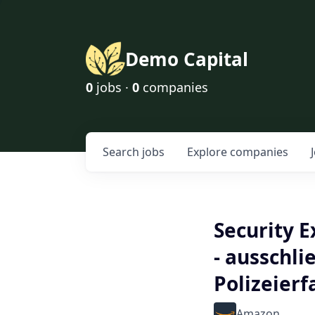
Demo Capital
0
jobs ·
0
companies
Search
jobs
Explore
companies
Security 
- ausschli
Polizeierf
Amazon