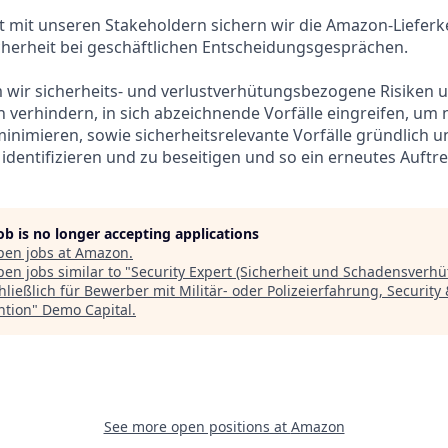
 mit unseren Stakeholdern sichern wir die Amazon-Lieferk
cherheit bei geschäftlichen Entscheidungsgesprächen.
m wir sicherheits- und verlustverhütungsbezogene Risiken 
h verhindern, in sich abzeichnende Vorfälle eingreifen, um 
nimieren, sowie sicherheitsrelevante Vorfälle gründlich u
dentifizieren und zu beseitigen und so ein erneutes Auftre
job is no longer accepting applications
pen jobs at
Amazon
.
en jobs similar to "
Security Expert (Sicherheit und Schadensverhü
hließlich für Bewerber mit Militär- oder Polizeierfahrung, Security 
ntion
"
Demo Capital
.
See more open positions at
Amazon