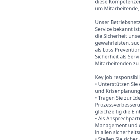
diese Kompetenzen
um Mitarbeitende, 
Unser Betriebsnetz
Service bekannt is
die Sicherheit uns
gewährleisten, suc
als Loss Prevention
Sicherheit als Ser
Mitarbeitenden zu 
Key job responsibil
• Unterstützen Sie
und Krisenplanung
• Tragen Sie zur Id
Prozessverbesseru
gleichzeitig die Ei
• Als Ansprechpar
Management und ex
in allen sicherhei
• Stellen Sie sich