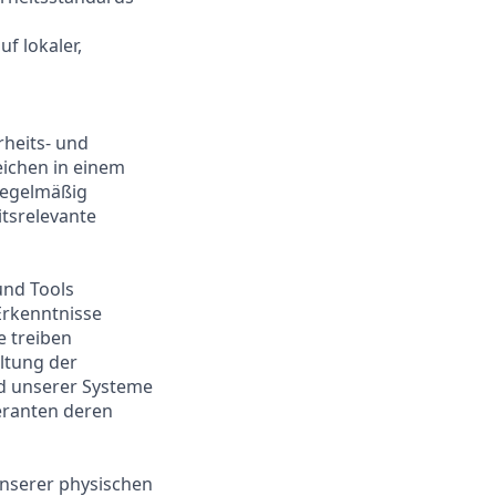
f lokaler,
rheits- und
ichen in einem
 regelmäßig
itsrelevante
und Tools
Erkenntnisse
e treiben
ltung der
nd unserer Systeme
eranten deren
unserer physischen