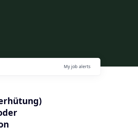
My
job
alerts
verhütung)
 oder
ion