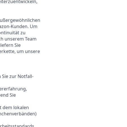
iterzuentwickeln,
 außergewöhnlichen
 Amazon-Kunden. Um
ntinuität zu
sich unserem Team
iefern Sie
ferkette, um unsere
Sie zur Notfall-
tererfahrung,
end Sie
t dem lokalen
anchenverbänden)
erheitsstandards