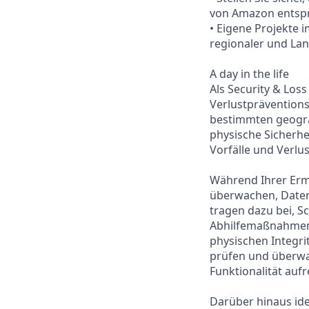
von Amazon entsp
• Eigene Projekte
regionaler und La
A day in the life
Als Security & Loss
Verlustprävention
bestimmten geograf
physische Sicherhe
Vorfälle und Verlus
Während Ihrer Erm
überwachen, Daten
tragen dazu bei, S
Abhilfemaßnahmen v
physischen Integri
prüfen und überwa
Funktionalität aufr
Darüber hinaus ide