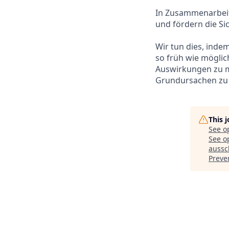
In Zusammenarbeit
und fördern die Si
Wir tun dies, inde
so früh wie möglic
Auswirkungen zu mi
Grundursachen zu i
This 
See o
See op
aussc
Preve