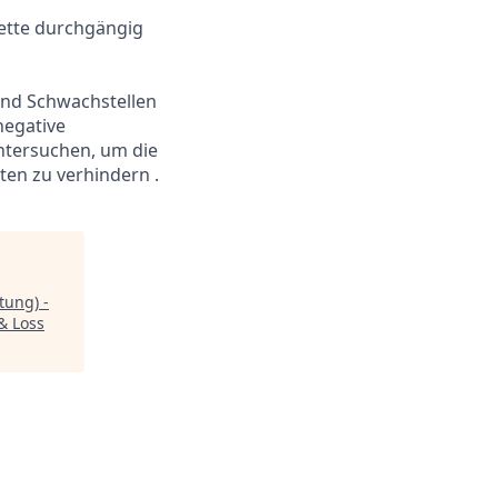
ette durchgängig
und Schwachstellen
negative
ntersuchen, um die
ten zu verhindern .
tung) -
& Loss