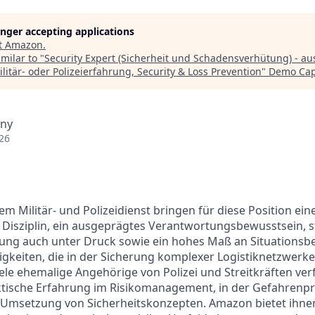
longer accepting applications
t
Amazon
.
milar to "
Security Expert (Sicherheit und Schadensverhütung) - aus
litär- oder Polizeierfahrung, Security & Loss Prevention
"
Demo Cap
any
26
m Militär- und Polizeidienst bringen für diese Position ei
 Disziplin, ein ausgeprägtes Verantwortungsbewusstsein, s
ung auch unter Druck sowie ein hohes Maß an Situationsb
gkeiten, die in der Sicherung komplexer Logistiknetzwerke
ele ehemalige Angehörige von Polizei und Streitkräften ve
tische Erfahrung im Risikomanagement, in der Gefahrenpr
Umsetzung von Sicherheitskonzepten. Amazon bietet ihnen