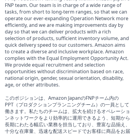
FNP team. Our team is in charge of a wide range of
tasks, from short to long-term ranges, so that we can
operate our ever-expanding Operation Network more
efficiently, and we are making improvements day by
day so that we can deliver products with a rich
selection of products, sufficient inventory volume, and
quick delivery speed to our customers. Amazon aims
to create a diverse and inclusive workplace. Amazon
complies with the Equal Employment Opportunity Act.
We provide equal recruitment and selection
opportunities without discrimination based on race,
national origin, gender, sexual orientation, disability,
age, or other attributes.
このポジションは、Amazon JapanのFNPチーム内の
PPT（プロダクションプランニングチーム）の一員として
働きます。私たちのチームは、拡大を続けるオペレーショ
ンネットワークをより効率的に運用できるよう、短期から
長期にわたる幅広い業務を担当しており、豊富な品揃え、
十分な在庫量、迅速な配送スピードでお客様に商品をお届