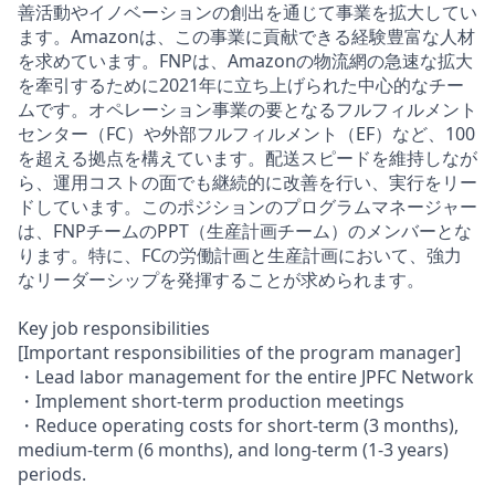
善活動やイノベーションの創出を通じて事業を拡大してい
ます。Amazonは、この事業に貢献できる経験豊富な人材
を求めています。FNPは、Amazonの物流網の急速な拡大
を牽引するために2021年に立ち上げられた中心的なチー
ムです。オペレーション事業の要となるフルフィルメント
センター（FC）や外部フルフィルメント（EF）など、100
を超える拠点を構えています。配送スピードを維持しなが
ら、運用コストの面でも継続的に改善を行い、実行をリー
ドしています。このポジションのプログラムマネージャー
は、FNPチームのPPT（生産計画チーム）のメンバーとな
ります。特に、FCの労働計画と生産計画において、強力
なリーダーシップを発揮することが求められます。
Key job responsibilities
[Important responsibilities of the program manager]
・Lead labor management for the entire JPFC Network
・Implement short-term production meetings
・Reduce operating costs for short-term (3 months),
medium-term (6 months), and long-term (1-3 years)
periods.