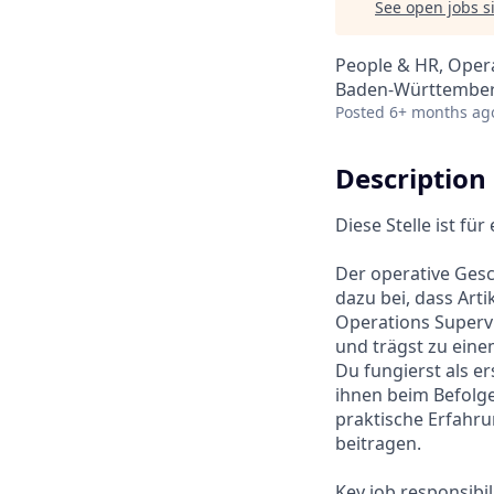
See open jobs si
People & HR, Oper
Baden-Württembe
Posted
6+ months ag
Description
Diese Stelle ist fü
Der operative Gesc
dazu bei, dass Art
Operations Supervis
und trägst zu eine
Du fungierst als e
ihnen beim Befolg
praktische Erfahr
beitragen.
Key job responsibil