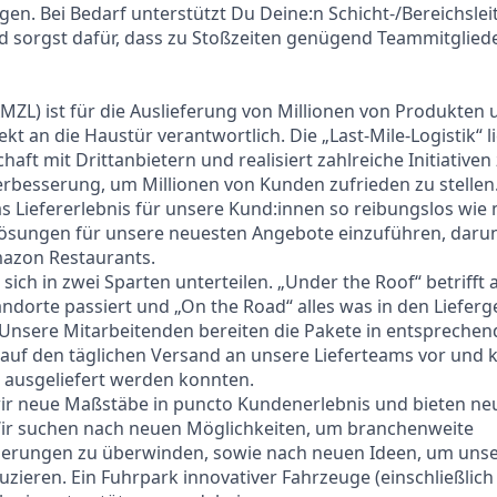
en. Bei Bedarf unterstützt Du Deine:n Schicht-/Bereichsleit
 sorgst dafür, dass zu Stoßzeiten genügend Teammitglieder
MZL) ist für die Auslieferung von Millionen von Produkten
t an die Haustür verantwortlich. Die „Last-Mile-Logistik“ l
haft mit Drittanbietern und realisiert zahlreiche Initiativen
erbesserung, um Millionen von Kunden zufrieden zu stellen
 das Liefererlebnis für unsere Kund:innen so reibungslos wi
rlösungen für unsere neuesten Angebote einzuführen, daru
azon Restaurants.
 sich in zwei Sparten unterteilen. „Under the Roof“ betrifft 
andorte passiert und „On the Road“ alles was in den Lieferg
. Unsere Mitarbeitenden bereiten die Pakete in entspreche
) auf den täglichen Versand an unsere Lieferteams vor un
t ausgeliefert werden konnten.
wir neue Maßstäbe in puncto Kundenerlebnis und bieten neu
 Wir suchen nach neuen Möglichkeiten, um branchenweite
derungen zu überwinden, sowie nach neuen Ideen, um uns
zieren. Ein Fuhrpark innovativer Fahrzeuge (einschließlic