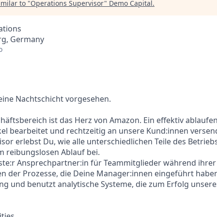
milar to "
Operations Supervisor
"
Demo Capital
.
ations
rg, Germany
o
r eine Nachtschicht vorgesehen.
häftsbereich ist das Herz von Amazon. Ein effektiv ablaufen
ikel bearbeitet und rechtzeitig an unsere Kund:innen versen
or erlebst Du, wie alle unterschiedlichen Teile des Betrieb
m reibungslosen Ablauf bei.
rste:r Ansprechpartner:in für Teammitglieder während ihrer 
en der Prozesse, die Deine Manager:innen eingeführt habe
ung und benutzt analytische Systeme, die zum Erfolg unse
ities