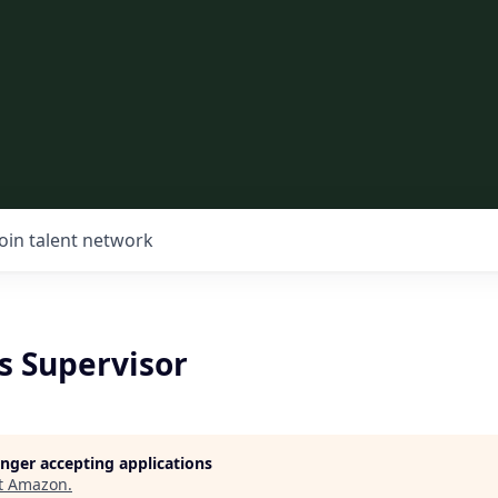
Join talent network
s Supervisor
longer accepting applications
t
Amazon
.