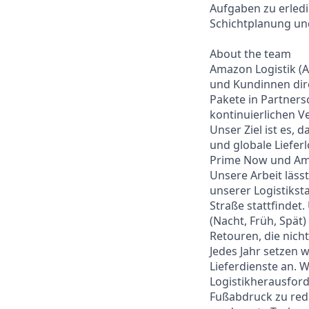
Aufgaben zu erledig
Schichtplanung und
About the team
Amazon Logistik (A
und Kundinnen direk
Pakete in Partnersc
kontinuierlichen V
Unser Ziel ist es,
und globale Liefe
Prime Now und Am
Unsere Arbeit lässt
unserer Logistikst
Straße stattfindet
(Nacht, Früh, Spät
Retouren, die nich
Jedes Jahr setzen 
Lieferdienste an.
Logistikherausfor
Fußabdruck zu redu