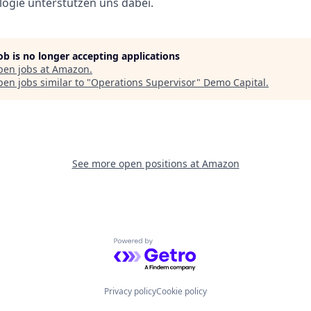
ogie unterstützen uns dabei.
job is no longer accepting applications
pen jobs at
Amazon
.
en jobs similar to "
Operations Supervisor
"
Demo Capital
.
See more open positions at
Amazon
Powered by Getro.com
Privacy policy
Cookie policy