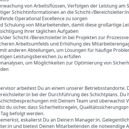
rwachung von Arbeitsflüssen, Verfolgen der Leistung am 
htiger Schichtinformationen an die Schicht-/Bereichsleiter:i
ifende Operational Excellence zu sorgen
d Schulung von Mitarbeitenden, damit diese großartige Le
sichtigung ihrer täglichen Aufgaben
s/der Schicht-/Bereichsleiter:in bei Projekten zur Prozessv
icheren Arbeitsumfelds und Erhöhung des Mitarbeitereng
mit anderen Abteilungen, um Lösungen für häufige Proble
htigen Leistungsbereichen zu erfüllen
nanalysen, um Möglichkeiten zur Optimierung von Sicherhe
nden
ervisor arbeitest Du an einem unserer Betriebsstandorte. 
reichsleiter:in bei der Durchführung des Schichtplans. Du hi
Schichtbesprechungen mit Deinem Team und überwachst V
lst du sicher, dass Sicherheitsregeln, Qualitätssicherungsp
n Tag befolgt werden.
emerkst, eskalierst Du an Deine:n Manager:in. Gelegentlic
leiter:in und bietest Deinen Mitarbeitenden die notwendige 