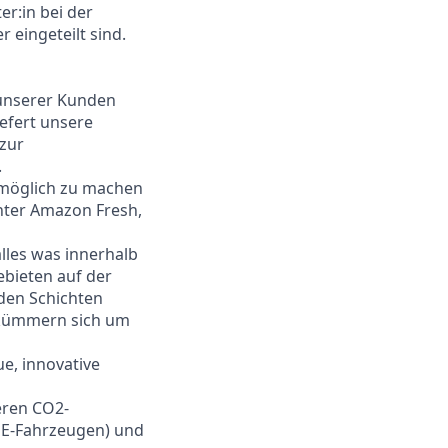
er:in bei der
 eingeteilt sind.
 unserer Kunden
iefert unsere
 zur
.
e möglich zu machen
nter Amazon Fresh,
alles was innerhalb
ebieten auf der
nden Schichten
d kümmern sich um
e, innovative
eren CO2-
h E-Fahrzeugen) und