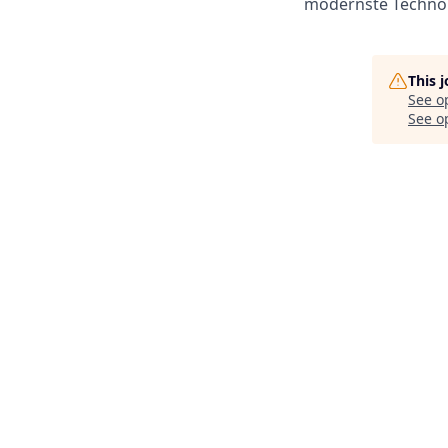
modernste Technol
This 
See o
See op