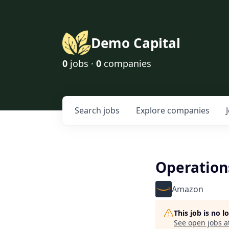
Demo Capital
0
jobs ·
0
companies
Search
jobs
Explore
companies
Operation
Amazon
This job is no 
See open jobs a