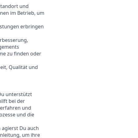
Standort und
nnen im Betrieb, um
istungen erbringen
erbesserung,
agements
me zu finden oder
it, Qualität und
Du unterstützt
lft bei der
erfahren und
rozesse und die
h agierst Du auch
Anleitung, um ihre